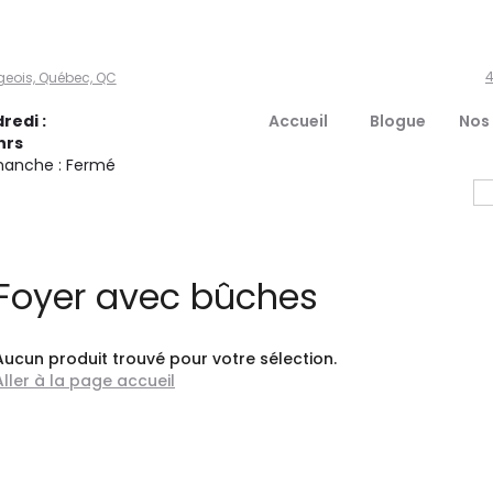
4
geois, Québec, QC
redi :
Accueil
Blogue
Nos
hrs
manche : Fermé
Foyer avec bûches
Aucun produit trouvé pour votre sélection.
Aller à la page accueil