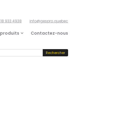
18 933 4938
info@gespro.quebec
 produits
Contactez-nous