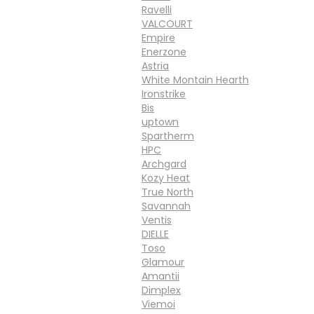
Ravelli
VALCOURT
Empire
Enerzone
Astria
White Montain Hearth
Ironstrike
Bis
uptown
Spartherm
HPC
Archgard
Kozy Heat
True North
Savannah
Ventis
DIELLE
Toso
Glamour
Amantii
Dimplex
Viemoi