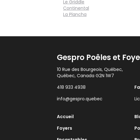
Le Griddle
Continental
La Plancha
Gespro Poêles et Foye
10 Rue des Bourgeois, Québec,
Québec, Canada G2N 1W7
418 933 4938
F
info@gespro.quebec
Li
Accueil
Bl
Foyers
Po
Encastrables
Pr