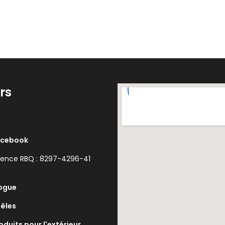
rs
acebook
cence RBQ : 8297-4296-41
ogue
êles
oduits pour l'extérieur