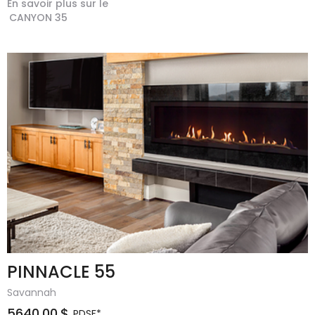
En savoir plus sur le
CANYON 35
PINNACLE 55
Savannah
5640.00
$
PDSF*