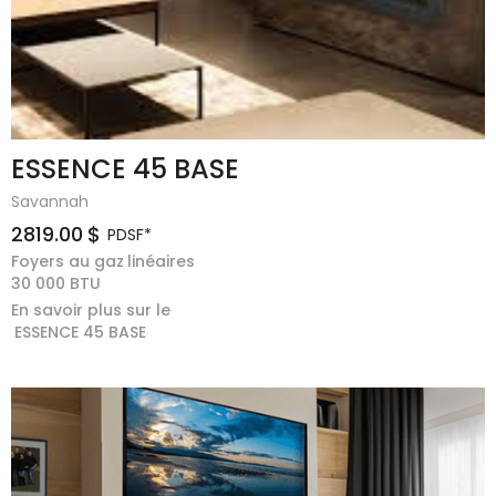
ESSENCE 45 BASE
Savannah
2819.00
$
PDSF*
Foyers au gaz
linéaires
30 000
BTU
En savoir plus sur le
ESSENCE 45 BASE