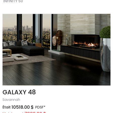
INFINITY 50
GALAXY 48
Savannah
10518.00
$
Était
PDSF*