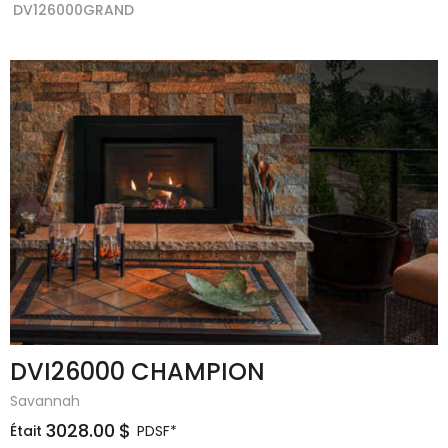
DV126000GRAND
DVI26000 CHAMPION
Savannah
3028.00
$
Était
PDSF*