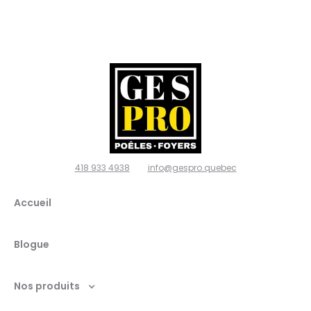
Gespro
poêles
et
foyers,
Ville de
Québec
418 933 4938
info@gespro.quebec
G2N
Accueil
1W7
Blogue
Nos produits