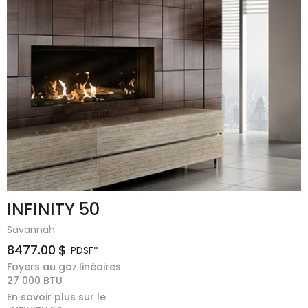
INFINITY 50
Savannah
8477.00
$
PDSF*
Foyers au gaz
linéaires
27 000
BTU
En savoir plus sur le