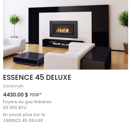
ESSENCE 45 DELUXE
Savannah
4430.00
$
PDSF*
Foyers au gaz
linéaires
30 000
BTU
En savoir plus sur le
ESSENCE 45 DELUXE