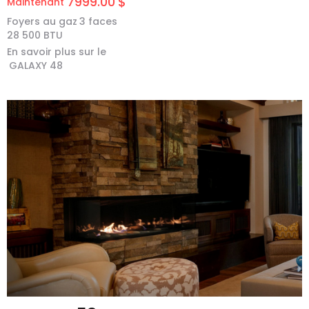
7999.00
$
Maintenant
Foyers au gaz
3 faces
28 500
BTU
En savoir plus sur le
GALAXY 48