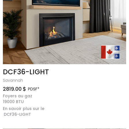
DCF36-LIGHT
Savannah
2819.00
$
PDSF*
Foyers au gaz
19000
BTU
En savoir plus sur le
DCF36-LIGHT