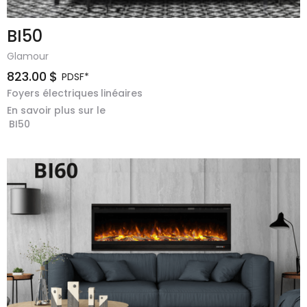
BI50
Glamour
823.00
$
PDSF*
Foyers électriques
linéaires
En savoir plus sur le
BI50