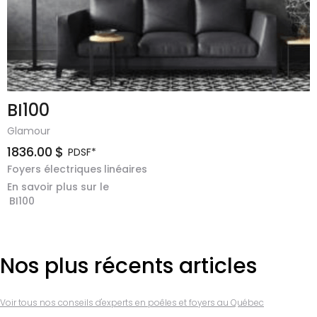
BI100
Glamour
1836.00
$
PDSF*
Foyers électriques
linéaires
En savoir plus sur le
BI100
Nos plus récents articles
Voir tous nos conseils d'experts en poêles et foyers au Québec