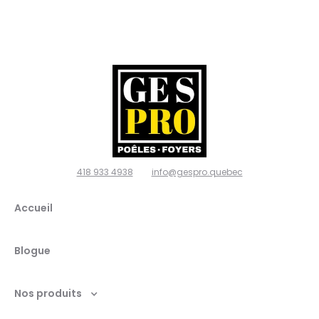
Gespro
poêles
et
foyers,
Ville de
Québec
418 933 4938
info@gespro.quebec
G2N
Accueil
1W7
Blogue
Nos produits