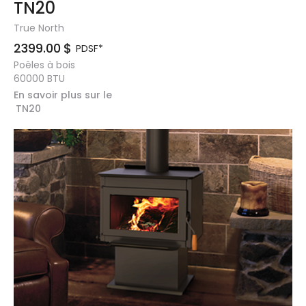
TN20
True North
2399.00
$
PDSF*
Poêles à bois
60000
BTU
En savoir plus sur le
TN20