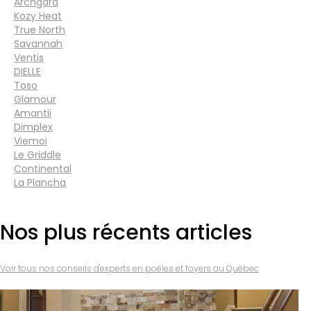
Archgard
Kozy Heat
True North
Savannah
Ventis
DIELLE
Toso
Glamour
Amantii
Dimplex
Viemoi
Le Griddle
Continental
La Plancha
Nos plus récents articles
Voir tous nos conseils d'experts en poêles et foyers au Québec