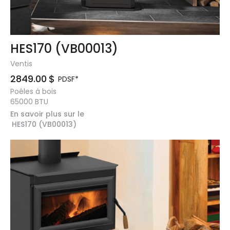
HES170 (VB00013)
Ventis
2849.00
$
PDSF*
Poêles à bois
65000
BTU
En savoir plus sur le
HES170 (VB00013)