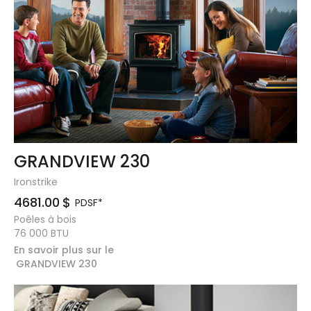
GRANDVIEW 230
Ironstrike
4681.00
$
PDSF*
Poêles à bois
76 000
BTU
En savoir plus sur le
GRANDVIEW 230