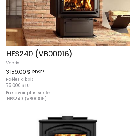
HES240 (VB00016)
Ventis
3159.00
$
PDSF*
Poêles à bois
75 000
BTU
En savoir plus sur le
HES240 (VB00016)