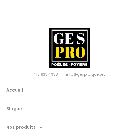
poêles
et
foyers,
Ville de
Québec
418 933 4938
info@gespro.quebec
G2N
Accueil
1W7
Blogue
Nos produits