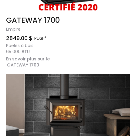
GATEWAY 1700
Empire
2849.00
$
PDSF*
Poêles à bois
65 000
BTU
En savoir plus sur le
GATEWAY 1700