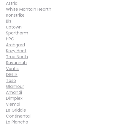
Astria
White Montain Hearth
Ironstrike
Bis
uptown
Spartherm
HPC
Archgard
Kozy Heat
True North
Savannah
Ventis
DIELLE
Toso
Glamour
Amantii
Dimplex
Viemoi
Le Griddle
Continental
La Plancha