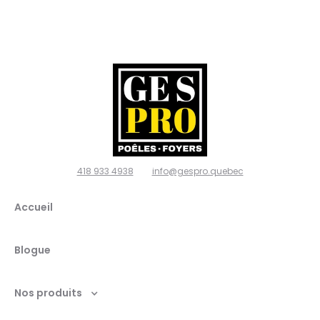
poêles
et
foyers,
Ville de
Québec
418 933 4938
info@gespro.quebec
G2N
Accueil
1W7
Blogue
Nos produits