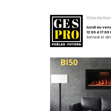
Gespro
10 Rue des Bour
poêles
lundi au vend
12:00 à 17:00 
Samedi et di
et
foyers,
Ville de
Québec
G2N
1W7