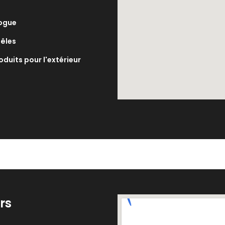
ogue
êles
oduits pour l'extérieur
rs