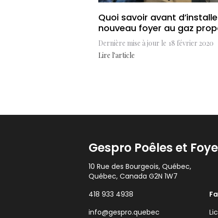
Quoi savoir avant d’install
nouveau foyer au gaz pro
Dernière mise à jour le
18 février 2020
Lire l'article
Gespro Poêles et Foye
10 Rue des Bourgeois, Québec,
Québec, Canada G2N 1W7
418 933 4938
F
info@gespro.quebec
Li