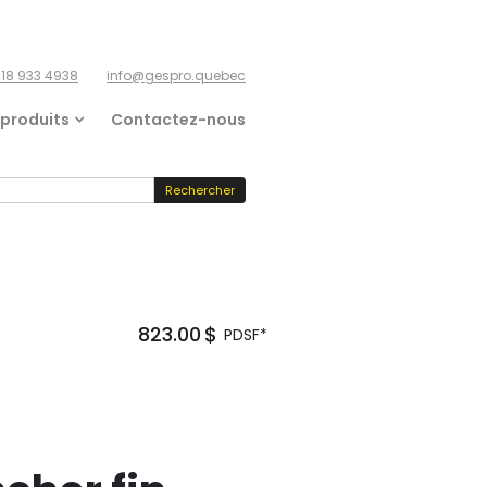
18 933 4938
info@gespro.quebec
 produits
Contactez-nous
823.00
$
PDSF*