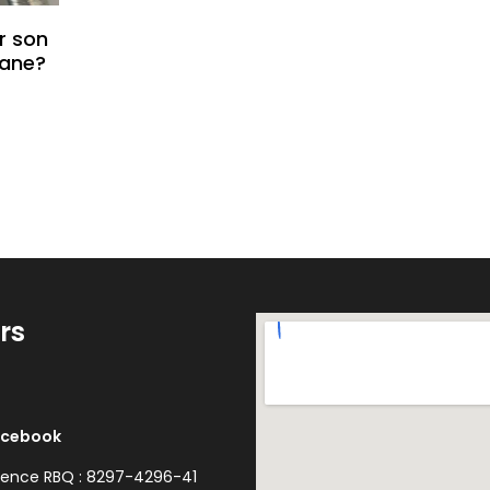
er son
pane?
rs
acebook
cence RBQ : 8297-4296-41