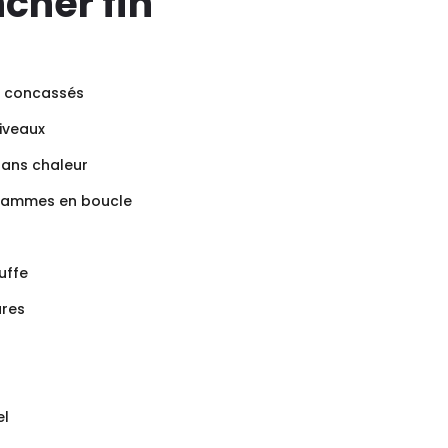
cher fin
s concassés
iveaux
ans chaleur
flammes en boucle
uffe
ures
el