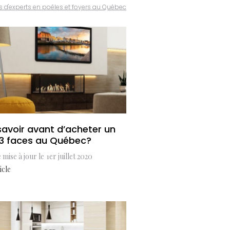
s d'experts en poêles et foyers au Québec
savoir avant d’acheter un
 3 faces au Québec?
 mise à jour le
1er juillet 2020
icle