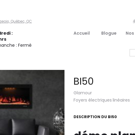
4
geois, Québec, QC
redi :
Accueil
Blogue
Nos
hrs
manche : Fermé
BI50
Glamour
Foyers électriques
linéaires
DESCRIPTION DU
BI50