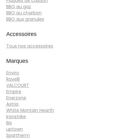
Plaques de cuisson
BBQ au gaz
BBQ au charbon
BBQ aux granules
Accessoires
Tous nos accessoires
Marques
Enviro
Ravelli
VALCOURT
Empire
Enerzone
Astria
White Montain Hearth
Ironstrike
Bis
uptown
Spartherm