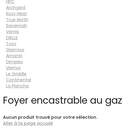
HPC
Archgard
Kozy Heat
True North
Savannah
Ventis
DIELLE
Toso
Glamour
Amantii
Dimplex
Viemoi
Le Griddle
Continental
La Plancha
Foyer encastrable au gaz
Aucun produit trouvé pour votre sélection.
Aller à la page accueil