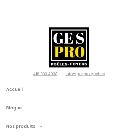
poêles
et
foyers,
Ville de
Québec
418 933 4938
info@gespro.quebec
G2N
Accueil
1W7
Blogue
Nos produits