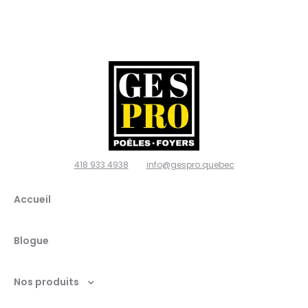
poêles
et
foyers,
Ville de
Québec
418 933 4938
info@gespro.quebec
G2N
Accueil
1W7
Blogue
Nos produits