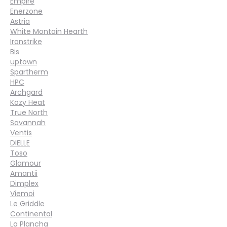
Empire
Enerzone
Astria
White Montain Hearth
Ironstrike
Bis
uptown
Spartherm
HPC
Archgard
Kozy Heat
True North
Savannah
Ventis
DIELLE
Toso
Glamour
Amantii
Dimplex
Viemoi
Le Griddle
Continental
La Plancha