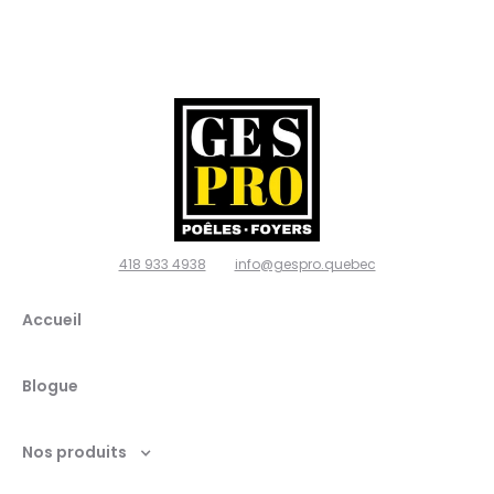
poêles
et
foyers,
Ville de
Québec
418 933 4938
info@gespro.quebec
G2N
Accueil
1W7
Blogue
Nos produits