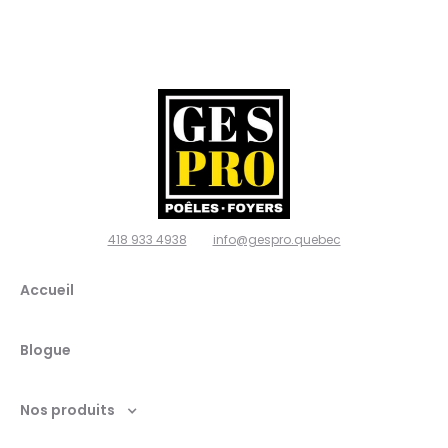
poêles
et
foyers,
Ville de
Québec
418 933 4938
info@gespro.quebec
G2N
Accueil
1W7
Blogue
Nos produits