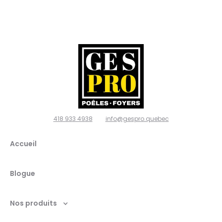
poêles
et
foyers,
Ville de
Québec
418 933 4938
info@gespro.quebec
G2N
Accueil
1W7
Blogue
Nos produits