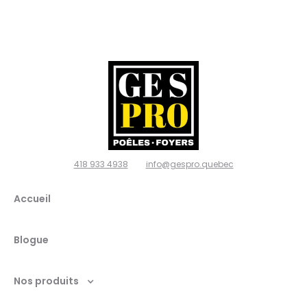
poêles
et
foyers,
Ville de
Québec
418 933 4938
info@gespro.quebec
G2N
Accueil
1W7
Blogue
Nos produits