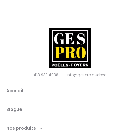
poêles
et
foyers,
Ville de
Québec
418 933 4938
info@gespro.quebec
G2N
Accueil
1W7
Blogue
Nos produits