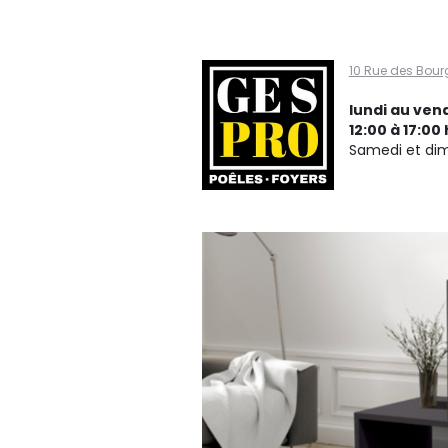
Gespro
10 Rue des Bour
poêles
lundi au vend
12:00 à 17:00 
Samedi et di
et
foyers,
Ville de
Québec
G2N
1W7