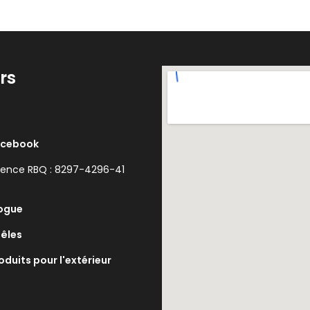
rs
acebook
cence RBQ : 8297-4296-41
ogue
êles
oduits pour l'extérieur