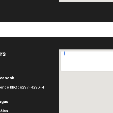
rs
acebook
cence RBQ : 8297-4296-41
ogue
êles