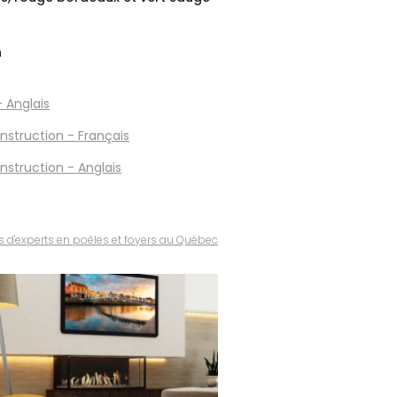
n
 Anglais
nstruction - Français
nstruction - Anglais
s d'experts en poêles et foyers au Québec