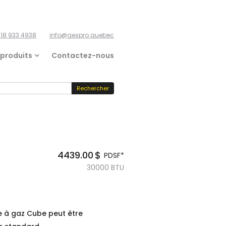
18 933 4938
info@gespro.quebec
 produits
Contactez-nous
4439.00
$
PDSF*
30000
BTU
 à gaz Cube peut être