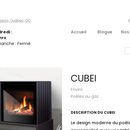
4
geois, Québec, QC
redi :
Accueil
Blogue
Nos
hrs
manche : Fermé
CUBEI
Enviro
Poêles au gaz
DESCRIPTION DU
CUBEI
Le design moderne du poêle