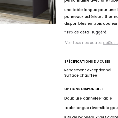
personnalisé avec une tabl
une table longue pour une in
panneaux extérieurs therm
disponibles en trois couleu
* Prix de détail suggéré.
Voir tous nos autres
poêles 
SPÉCIFICATIONS DU
CUBEI
Rendement exceptionnel
Surface chauffée
OPTIONS DISPONIBLES
Doublure canneléeTable
table longue réversible ga
Kits de panneaux vert cypr