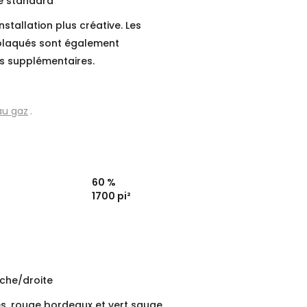
e standard
stallation plus créative. Les
olaqués sont également
rs supplémentaires.
au gaz
.
60
%
1700
pi²
uche/droite
ès, rouge bordeaux et vert sauge