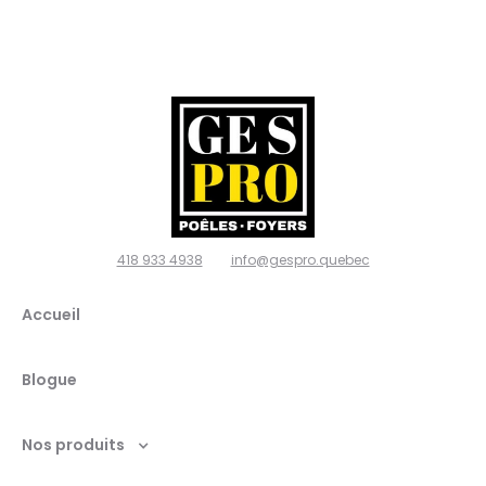
poêles
et
foyers,
Ville de
Québec
418 933 4938
info@gespro.quebec
G2N
Accueil
1W7
Blogue
Nos produits