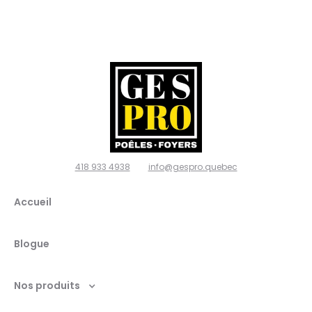
poêles
et
foyers,
Ville de
Québec
418 933 4938
info@gespro.quebec
G2N
Accueil
1W7
Blogue
Nos produits