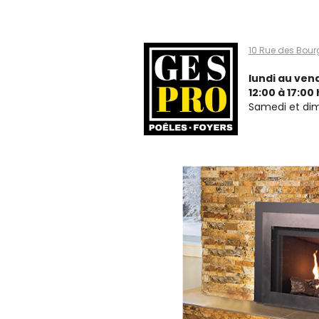
Gespro
10 Rue des Bour
poêles
lundi au vend
12:00 à 17:00 
Samedi et di
et
foyers,
Ville de
Québec
G2N
1W7