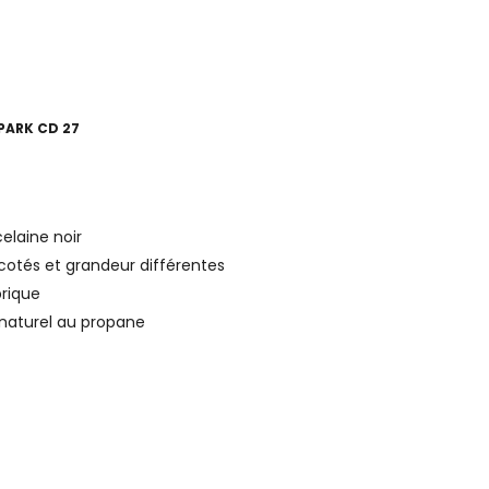
PARK CD 27
elaine noir
cotés et grandeur différentes
brique
 naturel au propane