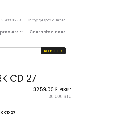
18 933 4938
info@gespro.quebec
 produits
Contactez-nous
K CD 27
3259.00
$
PDSF*
30 000
BTU
K CD 27