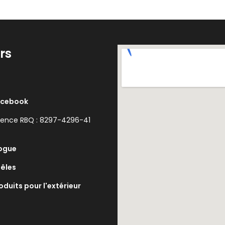
rs
acebook
cence RBQ : 8297-4296-41
ogue
êles
oduits pour l'extérieur