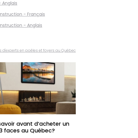
 Anglais
nstruction - Français
nstruction - Anglais
s d'experts en poêles et foyers au Québec
savoir avant d’acheter un
 3 faces au Québec?