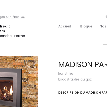
4
geois, Québec, QC
redi :
Accueil
Blogue
Nos
hrs
manche : Fermé
MADISON PAR
Ironstrike
Encastrables au gaz
DESCRIPTION DU
MADISON PAR