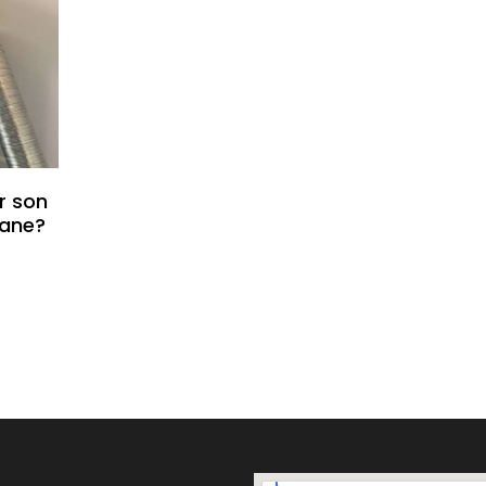
er son
pane?