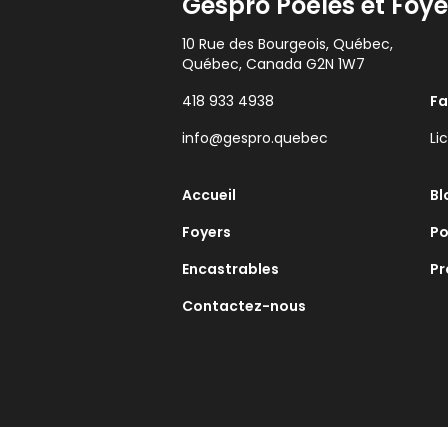
Gespro Poêles et Foye
10 Rue des Bourgeois, Québec,
Québec, Canada G2N 1W7
418 933 4938
F
info@gespro.quebec
Li
Accueil
Bl
Foyers
Po
Encastrables
Pr
Contactez-nous