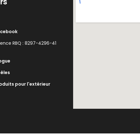
rs
acebook
cence RBQ : 8297-4296-41
ogue
êles
oduits pour l'extérieur