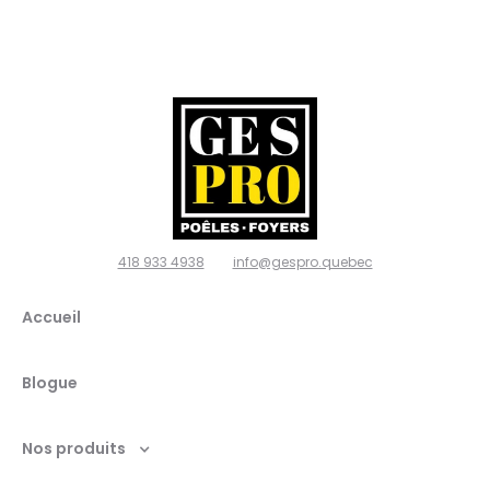
poêles
et
foyers,
Ville de
Québec
418 933 4938
info@gespro.quebec
G2N
Accueil
1W7
Blogue
Nos produits