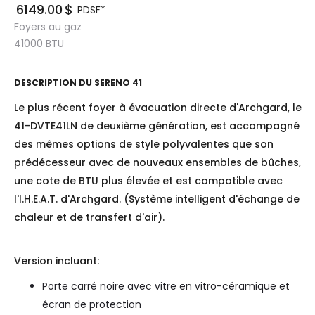
6149.00
$
PDSF*
Foyers au gaz
41000
BTU
DESCRIPTION DU
SERENO 41
Le plus récent foyer à évacuation directe d'Archgard, le
41-DVTE41LN de deuxième génération, est accompagné
des mêmes options de style polyvalentes que son
prédécesseur avec de nouveaux ensembles de bûches,
une cote de BTU plus élevée et est compatible avec
l'I.H.E.A.T. d'Archgard. (Système intelligent d'échange de
chaleur et de transfert d'air).
Version incluant:
Porte carré noire avec vitre en vitro-céramique et
écran de protection